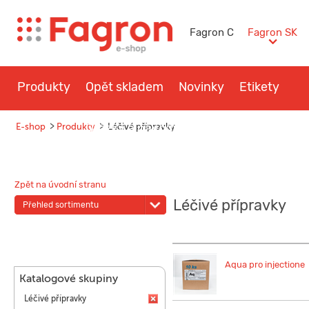
Fagron C
Fagron SK
Produkty
Opět skladem
Novinky
Etikety
>
Otázky a návody
>
Kontakt
E-shop
Produkty
Léčivé přípravky
Zpět na úvodní stranu
Léčivé přípravky
Přehled sortimentu
Aqua pro injectione
Katalogové skupiny
Léčivé přípravky