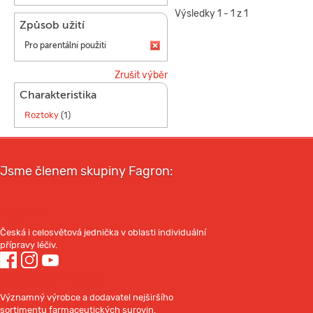
Výsledky 1 - 1 z 1
Způsob užití
Pro parentální použití
Zrušit výběr
Charakteristika
Roztoky
(1)
Jsme členem skupiny Fagron:
Fagron
Česká i celosvětová jednička v oblasti individuální
přípravy léčiv.
Dr. Kulich Pharma
Významný výrobce a dodavatel nejširšího
sortimentu farmaceutických surovin.