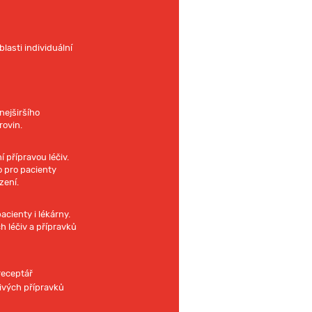
lasti individuální
ejširšího
rovin.
í přípravou léčiv.
o pro pacienty
zení.
cienty i lékárny.
h léčiv a přípravků
receptář
ivých přípravků