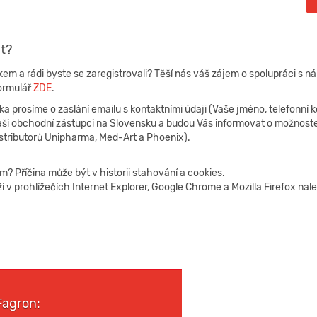
at?
em a rádi byste se zaregistrovali? Těší nás váš zájem o spolupráci s ná
ormulář
ZDE
.
a prosíme o zaslání emailu s kontaktními údaji (Vaše jméno, telefonní 
aši obchodní zástupci na Slovensku a budou Vás informovat o možnostec
stributorů Unipharma, Med-Art a Phoenix).
m? Příčina může být v historii stahování a cookies.
í v prohlížečích Internet Explorer, Google Chrome a Mozilla Firefox na
Fagron: