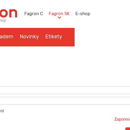
Fagron C
Fagron SK
E-shop
ladem
Novinky
Etikety
a návody
Kontakt
ní
Zapomněl