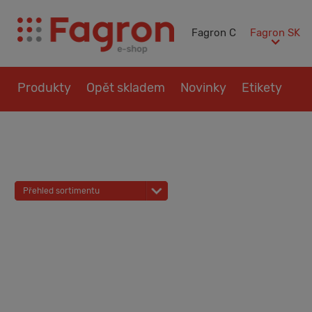
Fagron C
Fagron SK
Produkty
Opět skladem
Novinky
Etikety
Otázky a návody
Kontakt
Přehled sortimentu