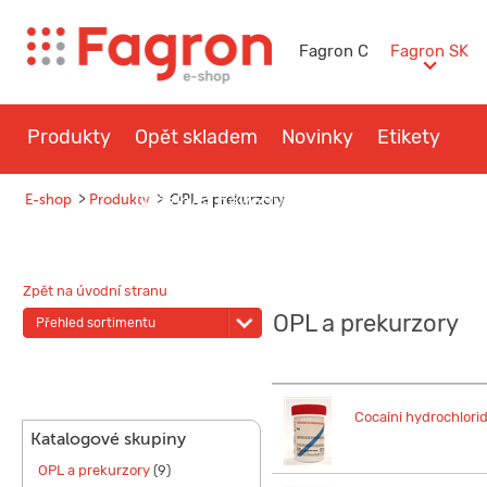
Fagron C
Fagron SK
Produkty
Opět skladem
Novinky
Etikety
>
Otázky a návody
>
Kontakt
E-shop
Produkty
OPL a prekurzory
Zpět na úvodní stranu
OPL a prekurzory
Přehled sortimentu
Cocaini hydrochlor
Katalogové skupiny
OPL a prekurzory
(9)