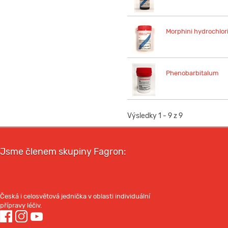
Morphini hydrochlo
Phenobarbitalum
Výsledky 1 - 9 z 9
Jsme členem skupiny Fagron:
Fagron
Česká i celosvětová jednička v oblasti individuální
přípravy léčiv.