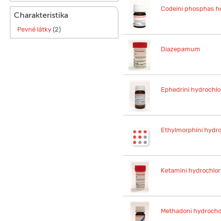
Codeini phosphas h
Charakteristika
Pevné látky
(2)
Diazepamum
Ephedrini hydrochl
Ethylmorphini hydr
Ketamini hydrochlo
Methadoni hydroch