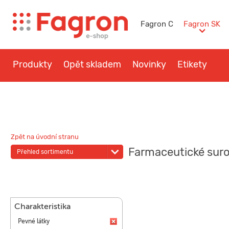
Fagron C
Fagron SK
Produkty
Opět skladem
Novinky
Etikety
Otázky a návody
Kontakt
Zpět na úvodní stranu
Farmaceutické sur
Přehled sortimentu
Charakteristika
Pevné látky