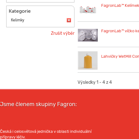
FagronLab™ Kelíme
Kategorie
Kelímky
FagronLab™ víčko k
Zrušit výběr
Lahvičky WetMill C
Výsledky 1 - 4 z 4
Jsme členem skupiny Fagron:
Fagron
Česká i celosvětová jednička v oblasti individuální
přípravy léčiv.