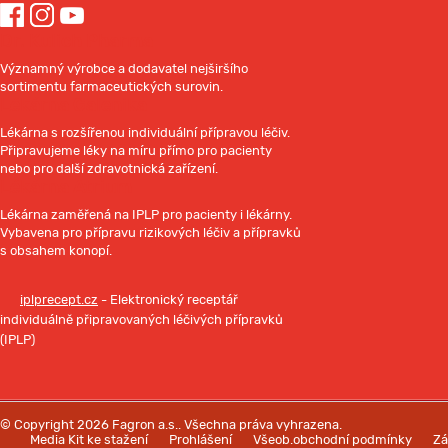
Dr. Kulich Pharma
Významný výrobce a dodavatel nejširšího
sortimentu farmaceutických surovin.
Lékárna Galenika
Lékárna s rozšířenou individuální přípravou léčiv.
Připravujeme léky na míru přímo pro pacienty
nebo pro další zdravotnická zařízení.
Lékárna Atrium
Lékárna zaměřená na IPLP pro pacienty i lékárny.
Vybavena pro přípravu rizikových léčiv a přípravků
s obsahem konopí.
iplprecept.cz
- Elektronický receptář
individuálně připravovaných léčivých přípravků
(IPLP)
© Copyright 2026 Fagron a.s.. Všechna práva vyhrazena.
Media Kit ke stažení
Prohlášení
Všeob.obchodní podmínky
Zá