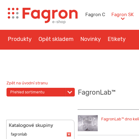
Fagron C
Fagron SK
Produkty
Opět skladem
Novinky
Etikety
Otázky a návody
Kontakt
Zpět na úvodní stranu
FagronLab™
Přehled sortimentu
FagronLab™ dno kel
Katalogové skupiny
fagronlab