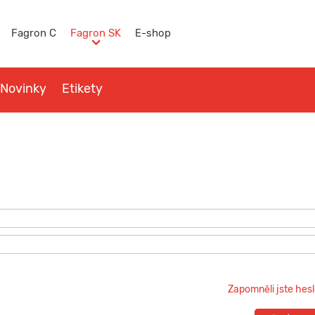
Fagron C
Fagron SK
E-shop
Novinky
Etikety
y
Kontakt
Zapomněli jste hes