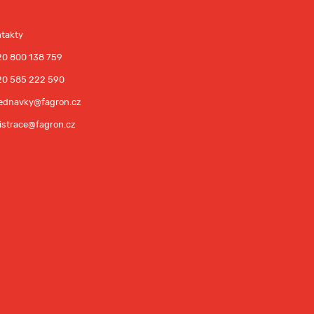
takty
0 800 138 759
20 585 222 590
ednavky@fagron.cz
istrace@fagron.cz