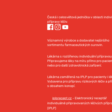
Fagron
Česká i celosvětová jednička v oblasti indiv
přípravy léčiv.
Dr. Kulich Pharma
Významný výrobce a dodavatel nejširšího
sortimentu farmaceutických surovin.
Lékárna Galenika
Lékárna s rozšířenou individuální přípravou 
Připravujeme léky na míru přímo pro pacie
nebo pro další zdravotnická zařízení.
Lékárna Atrium
Lékárna zaměřená na IPLP pro pacienty i lé
Vybavena pro přípravu rizikových léčiv a př
s obsahem konopí.
iplprecept.cz
- Elektronický receptář
individuálně připravovaných léčivých přípr
(IPLP)