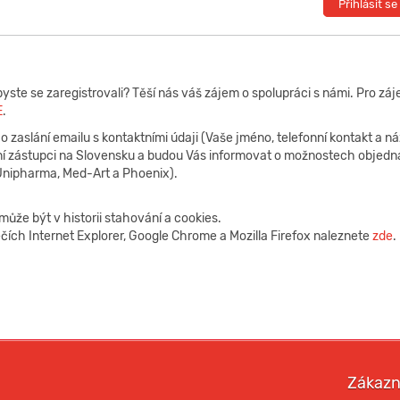
Přihlásit se
yste se zaregistrovali? Těší nás váš zájem o spolupráci s námi. Pro záje
E
.
 zaslání emailu s kontaktními údaji (Vaše jméno, telefonní kontakt a n
í zástupci na Slovensku a budou Vás informovat o možnostech objednán
Unipharma, Med-Art a Phoenix).
může být v historii stahování a cookies.
ečích Internet Explorer, Google Chrome a Mozilla Firefox naleznete
zde
.
Zákazn