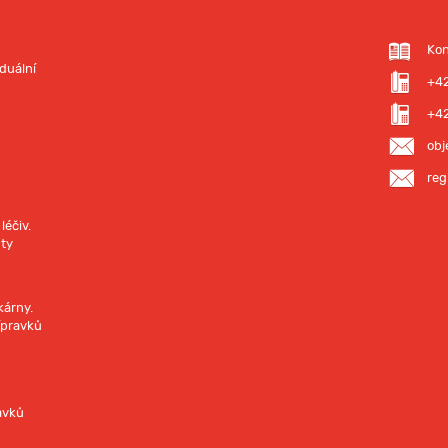
Kon
iduální
+42
+4
obj
reg
léčiv.
nty
kárny.
ípravků
avků