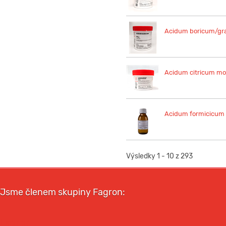
Acidum boricum/gr
Acidum citricum m
Acidum formicicum
Výsledky 1 - 10 z 293
Jsme členem skupiny Fagron:
Fagron