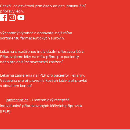
Česká i celosvětová jednička v oblasti individuální
přípravy léčiv.
Dr. Kulich Pharma
Významný výrobce a dodavatel nejširšího
sortimentu farmaceutických surovin.
Lékárna Galenika
Lékárna s rozšířenou individuální přípravou léčiv.
Připravujeme léky na míru přímo pro pacienty
nebo pro další zdravotnická zařízení.
Lékárna Atrium
Lékárna zaměřená na IPLP pro pacienty i lékárny.
Vybavena pro přípravu rizikových léčiv a přípravků
s obsahem konopí.
iplprecept.cz
- Elektronický receptář
individuálně připravovaných léčivých přípravků
(IPLP)