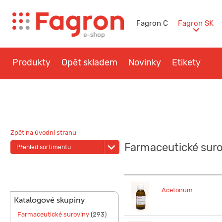
Fagron C
Fagron SK
Produkty
Opět skladem
Novinky
Etikety
Otázky a návody
Kontakt
Zpět na úvodní stranu
Farmaceutické sur
Přehled sortimentu
Acetonum
Katalogové skupiny
Farmaceutické suroviny
(293)